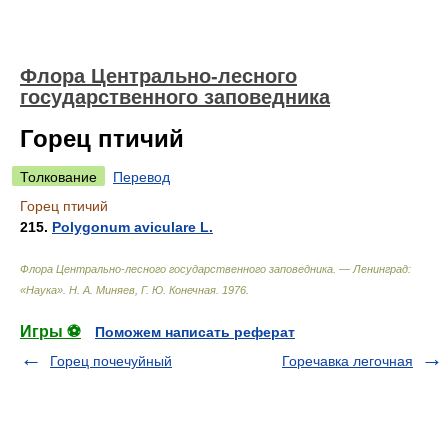
Флора Центрально-лесного
государственного заповедника
Горец птичий
Толкование
Перевод
Горец птичий
215.
Polygonum aviculare L.
Флора Центрально-лесного государственного заповедника. — Ленинград:
«Наука»
.
Н. А. Миняев, Г. Ю. Конечная
.
1976
.
Игры ⚽
Поможем написать реферат
Горец почечуйный
Горечавка легочная