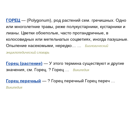
ГОРЕЦ
— (Polygonum), род растений сем. гречишных. Одно
или многолетние травы, реже полукустарники, кустарники и
лианы. Цветки обоеполые, часто протандричные, в
колосовидных или метельчатых соцветиях, иногда пазушные.
Опыление насекомыми, нередко… …
Биологический
энциклопедический словарь
Горец (растение)
— У этого термина существуют и другие
значения, см. Горец. ? Горец …
Википедия
Горец перечный
— ? Горец перечный Горец переч …
Википедия