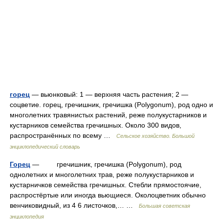
горец
— вьюнковый: 1 — верхняя часть растения; 2 —
соцветие. горец, гречишник, гречишка (Polygonum), род одно и
многолетних травянистых растений, реже полукустарников и
кустарников семейства гречишных. Около 300 видов,
распространённых по всему …
Сельское хозяйство. Большой
энциклопедический словарь
Горец
— гречишник, гречишка (Polygonum), род
однолетних и многолетних трав, реже полукустарников и
кустарничков семейства гречишных. Стебли прямостоячие,
распростёртые или иногда вьющиеся. Околоцветник обычно
венчиковидный, из 4 6 листочков,… …
Большая советская
энциклопедия