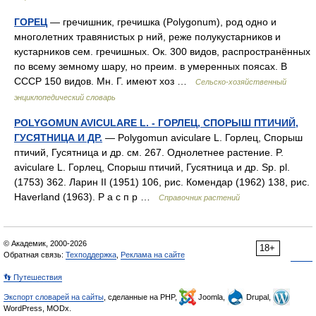
ГОРЕЦ
— гречишник, гречишкa (Polygonum), род одно и
многолетних травянистых р ний, реже полукустарников и
кустарников сем. гречишных. Ок. 300 видов, распространённых
по всему земному шару, но преим. в умеренных поясах. В
СССР 150 видов. Мн. Г. имеют хоз …
Сельско-хозяйственный
энциклопедический словарь
POLYGOMUN AVICULARE L. - ГОРЛЕЦ, СПОРЫШ ПТИЧИЙ,
ГУСЯТНИЦА И ДР.
— Polygomun aviculare L. Горлец, Спорыш
птичий, Гусятница и др. см. 267. Однолетнее растение. P.
aviculare L. Горлец, Спорыш птичий, Гусятница и др. Sp. pl.
(1753) 362. Ларин II (1951) 106, рис. Комендар (1962) 138, рис.
Haverland (1963). Р а с п р …
Справочник растений
© Академик, 2000-2026
18+
Обратная связь:
Техподдержка
,
Реклама на сайте
👣 Путешествия
Экспорт словарей на сайты
, сделанные на PHP,
Joomla,
Drupal,
WordPress, MODx.