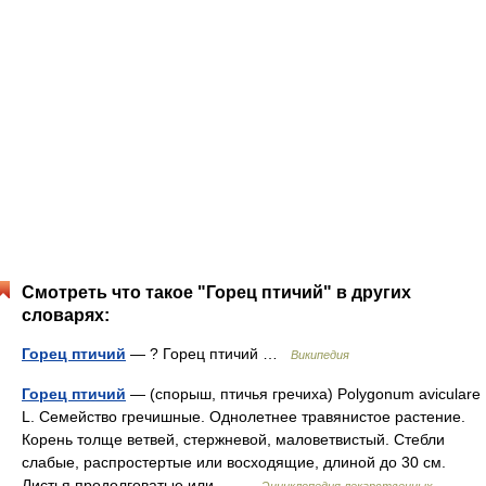
Смотреть что такое "Горец птичий" в других
словарях:
Горец птичий
— ? Горец птичий …
Википедия
Горец птичий
— (спорыш, птичья гречиха) Polygonum aviculare
L. Семейство гречишные. Однолетнее травянистое растение.
Корень толще ветвей, стержневой, маловетвистый. Стебли
слабые, распростертые или восходящие, длиной до 30 см.
Листья продолговатые или… …